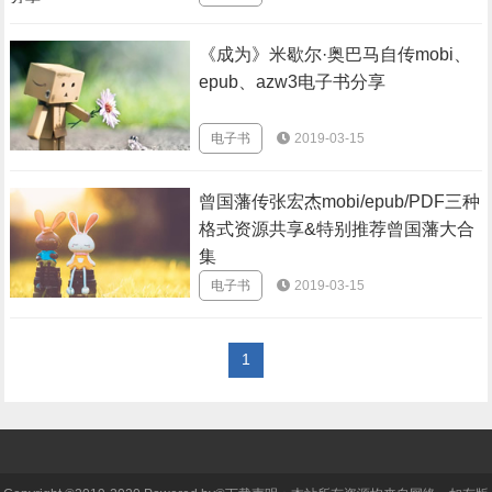
《成为》米歇尔·奥巴马自传mobi、
epub、azw3电子书分享
电子书
2019-03-15
曾国藩传张宏杰mobi/epub/PDF三种
格式资源共享&特别推荐曾国藩大合
集
电子书
2019-03-15
1