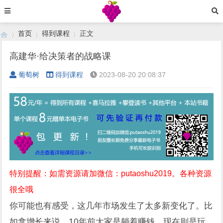
首页
得到课程
正文
高建华·给决策者的战略课
葡萄树
得到课程
2023-08-20 20:08:37
›
›
›
特别提醒：如需资源请加微信：putaoshu2019。各种资源
很全哦
你可能也有感受，这几年市场发生了太多新变化了。比
如拿增长来说，10年前大家是躺着赚钱，现在则是玩