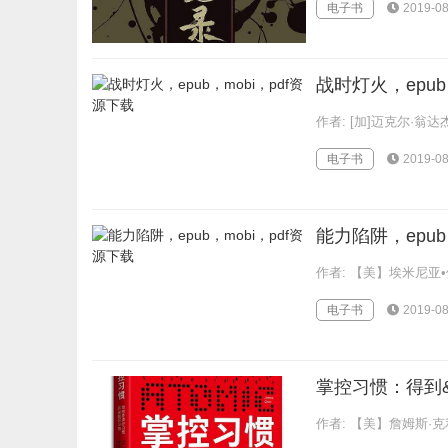
电子书
2019-08
战时灯火，epub
作者: [加]迈克尔·翁达杰
电子书
2019-08
能力陷阱，epub
作者: 【美】埃米尼亚•伊
电子书
2019-08
掌控习惯：得到&
作者: 【美】詹姆斯·克利尔（