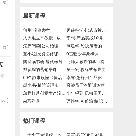
源下载
最新课程
何刚·投资参考
趣讲科学史:从古希腊到21世纪
人大毛立平教授：纵观清史二十讲
李想·产品实战16讲
湛庐阅读|公司治理:掌控与激励的艺术
高建华·给决策者的战略课
下载
董小姐|投资必修课·读懂国家政策12讲
0基础少年象棋课
樊登读书会 隔代养育
北师大教授的学业提升课
好好告别：关于死亡你不敢知道却应该知道的一切，epub，mobi，pdf资源下载
郑毓煌的营销学课
吴士宏|教练式领导力
该知
60个故事读懂〈资治通鉴〉
李睿·怎样用产品驱动增长
胡光书·精益管理实战课
高潜员工沟通训练营
怎样打造创意生产流水线
少年得到|昆虫王国的科学课
pdf
AI系列课
万维钢·AI前沿|给职场人的AI写作课
热门课程
二十个平台课程，本站课程目录节选
吴军·数学通识50讲，mp3，得到，付费课程，百度网盘，有声资源