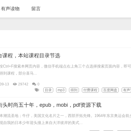
有声读物
留言
台课程，本站课程目录节选
Ctrl+F搜索本网页内容，微信手机端点右上角三个点选择搜索页面内容，即
到课程，部分喜马...
09-13
29742
0
目录
mp3
得到
付费课程
百度网盘
有声
街头时尚五十年，epub，mobi，pdf资源下载
本潮流圣地；牛仔，美国文化名片之一，西部开拓先锋。1964年东京奥运会前
现自我的日本少年迎头撞上来自大洋彼岸的美式...