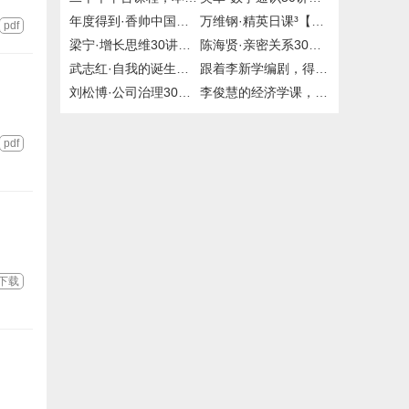
年度得到·香帅中国财富报告25讲，2019到2020年，百度网盘
万维钢·精英日课³【完结】，精英日课1/2【完结】，mp3，得到，付费课程，百度网盘，有声资源
pdf
梁宁·增长思维30讲【完结】，mp3，得到，付费课程，百度网盘，有声资源
陈海贤·亲密关系30讲，mp3，得到，大师课
武志红·自我的诞生，得到，大师课，百度网盘
跟着李新学编剧，得到，百度网盘
刘松博·公司治理30讲【完结】，mp3，得到，喜马拉雅，付费课程，有声资源
李俊慧的经济学课，喜马拉雅，百度网盘
pdf
下载