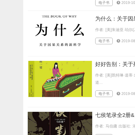
电子书
2019-10
为什么：关于因果
作者: [美]朱迪亚·珀尔(Jud
电子书
2019-08
作者: [美]凯特琳·道
道...
电子书
2019-08
七侯笔录全2册&四
作者: 马伯庸 出版社: