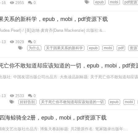
epub
mobi
pdf资
-16
2955
0
关系的新科学，epub，mobi，pdf资源下载
ea Pearl) / [美]达纳·麦肯齐(Dana Mackenzie) 出版社:&...
-13
3929
0
为什么
关于因果关系的新科学
epub
mobi
pdf
资源
蒂 出版社: 中国友谊出版公司出品方: 大鱼读品副标题: 关于死亡你不敢知道却应
-13
2533
0
好好告别
关于死亡你不敢知道却应该知道的一切
epub
mobi
海鲸骑全2册，epub，mobi，pdf资源下载
 湖南文艺出版社出品方: 博集天卷副标题: 共2册原作名: 笔冢随录出版年:...