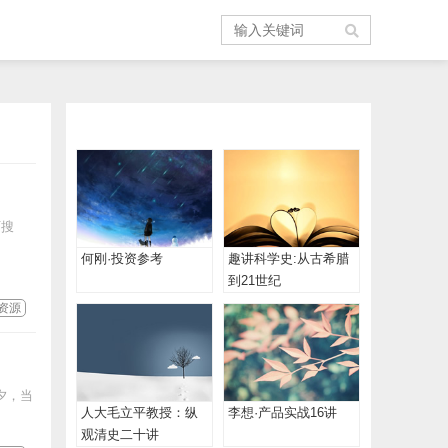
可搜
何刚·投资参考
趣讲科学史:从古希腊
到21世纪
资源
夕，当
人大毛立平教授：纵
李想·产品实战16讲
观清史二十讲