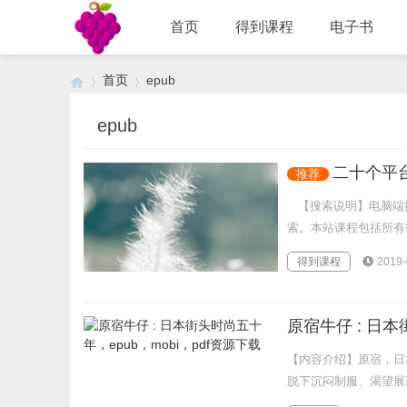
首页
得到课程
电子书
首页
epub
epub
›
›
二十个平
推荐
【搜索说明】电脑端按
索。本站课程包括所有得
得到课程
2019-
原宿牛仔 : 日本
【内容介绍】原宿，日
脱下沉闷制服、渴望展