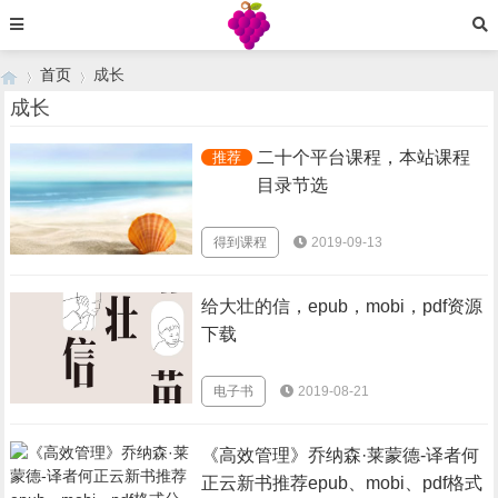
首页
成长
成长
二十个平台课程，本站课程
推荐
›
›
目录节选
得到课程
2019-09-13
给大壮的信，epub，mobi，pdf资源
下载
电子书
2019-08-21
《高效管理》乔纳森·莱蒙德-译者何
正云新书推荐epub、mobi、pdf格式