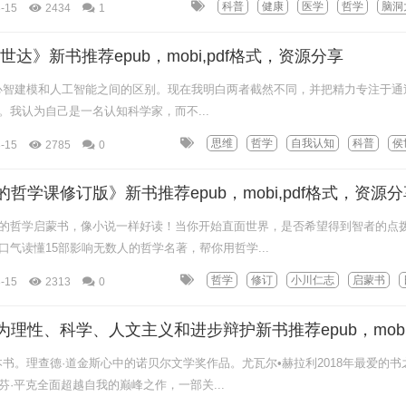
科普
健康
医学
哲学
脑洞
-15
2434
1
达》新书推荐epub，mobi,pdf格式，资源分享
心智建模和人工智能之间的区别。现在我明白两者截然不同，并把精力专注于通
。我认为自己是一名认知科学家，而不...
思维
哲学
自我认知
科普
侯
-15
2785
0
哲学课修订版》新书推荐epub，mobi,pdf格式，资源分
的哲学启蒙书，像小说一样好读！当你开始直面世界，是否希望得到智者的点
气读懂15部影响无数人的哲学名著，帮你用哲学...
哲学
修订
小川仁志
启蒙书
-15
2313
0
本书。理查德·道金斯心中的诺贝尔文学奖作品。尤瓦尔•赫拉利2018年最爱的书
·平克全面超越自我的巅峰之作，一部关...