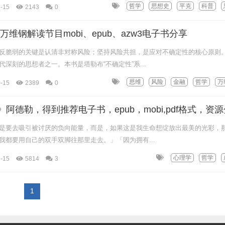
哲学
思想史
平克
科普
-15
2143
0
万维钢解读节目mobi、epub、azw3电子书分享
反脆弱的关键是认清非对称风险；坚持风险共担，是应对不确定性的核心原则
深刻的思想者之一。本书是塔勒布“不确定性”系...
思维
风险
金融
哲学
万
-15
2389
0
阿德勒，得到推荐电子书，epub，mobi,pdf格式，资
是要去吸引被讨厌的负向能量，而是，如果这是我生命想绽放出最美的光彩，
我都要用自己的双手双脚往那里走去。」「因为拥有...
心理学
哲学
-15
5814
3
1