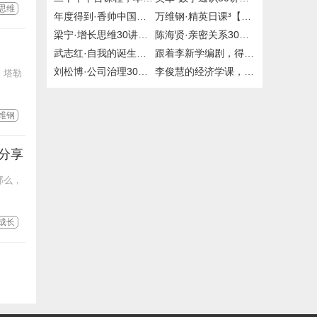
思维
年度得到·香帅中国财富报告25讲，2019到2020年，百度网盘
万维钢·精英日课³【完结】，精英日课1/2【完结】，mp3，得到，付费课程，百度网盘，有声资源
梁宁·增长思维30讲【完结】，mp3，得到，付费课程，百度网盘，有声资源
陈海贤·亲密关系30讲，mp3，得到，大师课
武志红·自我的诞生，得到，大师课，百度网盘
跟着李新学编剧，得到，百度网盘
刘松博·公司治理30讲【完结】，mp3，得到，喜马拉雅，付费课程，有声资源
李俊慧的经济学课，喜马拉雅，百度网盘
。塔勒
维钢
源分享
那么，
成长