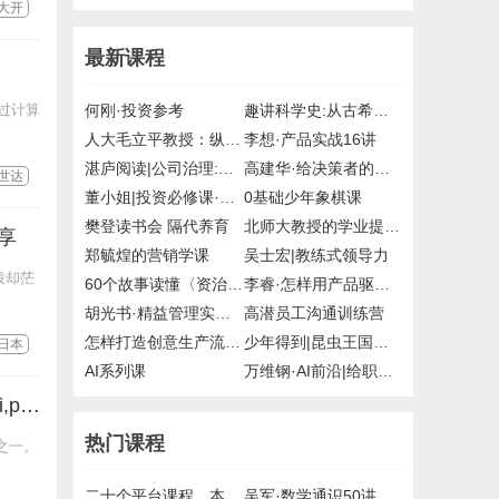
大开
最新课程
过计算
何刚·投资参考
趣讲科学史:从古希腊到21世纪
人大毛立平教授：纵观清史二十讲
李想·产品实战16讲
湛庐阅读|公司治理:掌控与激励的艺术
高建华·给决策者的战略课
世达
董小姐|投资必修课·读懂国家政策12讲
0基础少年象棋课
樊登读书会 隔代养育
北师大教授的学业提升课
享
郑毓煌的营销学课
吴士宏|教练式领导力
拨却茫
60个故事读懂〈资治通鉴〉
李睿·怎样用产品驱动增长
胡光书·精益管理实战课
高潜员工沟通训练营
怎样打造创意生产流水线
少年得到|昆虫王国的科学课
日本
AI系列课
万维钢·AI前沿|给职场人的AI写作课
《当下的启蒙》为理性、科学、人文主义和进步辩护新书推荐epub，mobi,pdf格式，资源分享
热门课程
之一。
二十个平台课程，本站课程目录节选
吴军·数学通识50讲，mp3，得到，付费课程，百度网盘，有声资源