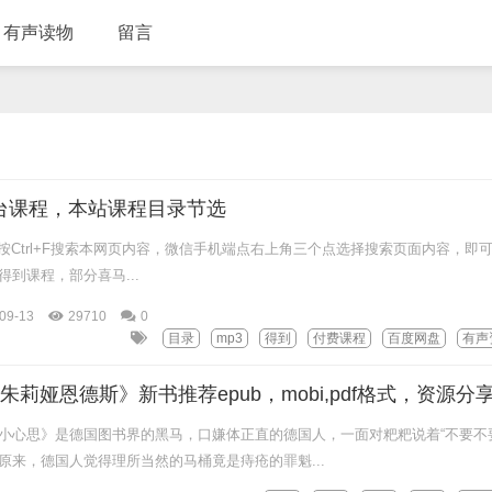
有声读物
留言
台课程，本站课程目录节选
Ctrl+F搜索本网页内容，微信手机端点右上角三个点选择搜索页面内容，即
到课程，部分喜马...
09-13
29710
0
目录
mp3
得到
付费课程
百度网盘
有声
朱莉娅恩德斯》新书推荐epub，mobi,pdf格式，资源分
小心思》是德国图书界的黑马，口嫌体正直的德国人，一面对粑粑说着“不要不
原来，德国人觉得理所当然的马桶竟是痔疮的罪魁...