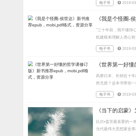
电子书
2019-03
《我是个怪圈-侯世
"三十年前，我不懂得
机建模来理解人类心智
电子书
2019-03
《世界第一好懂的
风靡日本、长销近十年
然无措？这本书带你一口
电子书
2019-03
比尔•盖茨最喜爱的一
当代最伟大思想家史蒂芬