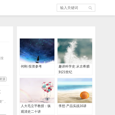
可搜
何刚·投资参考
趣讲科学史:从古希腊
到21世纪
资源
享
要”，
人大毛立平教授：纵
李想·产品实战16讲
观清史二十讲